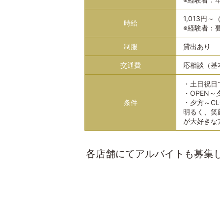
1,013円
時給
※経験者：
制服
貸出あり
交通費
応相談（基
・土日祝日
・OPEN
条件
・夕方～CL
明るく、笑
が大好きな
各店舗にてアルバイトも募集