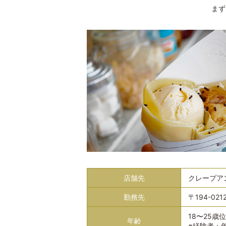
まず
店舗先
クレープア
勤務先
〒194-02
18〜25
年齢
※経験者：