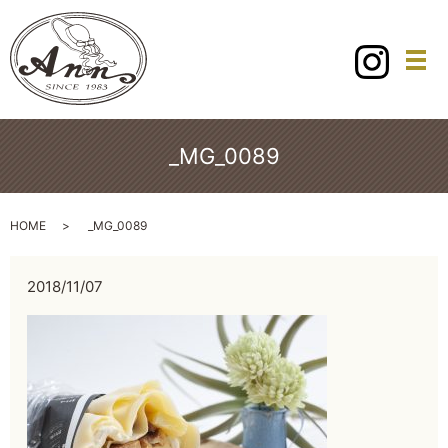
メ
_MG_0089
HOME
_MG_0089
2018/11/07