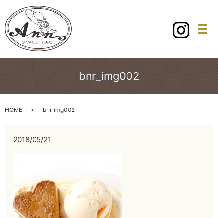
メ
bnr_img002
HOME
bnr_img002
2018/05/21