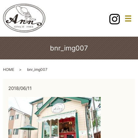
メ
bnr_img007
HOME
bnr_img007
2018/06/11